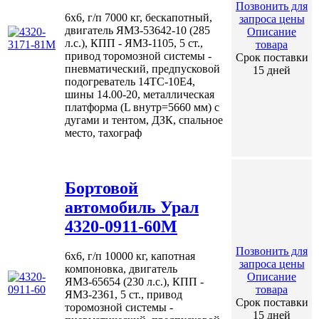
Позвонить для
6х6, г/п 7000 кг, бескапотный,
запроса цены
двигатель ЯМЗ-53642-10 (285
Описание
л.с.), КПП - ЯМЗ-1105, 5 ст.,
товара
привод торомозной системы -
Срок поставки
пневматический, предпусковой
15 дней
подогреватель 14ТС-10Е4,
шины 14.00-20, металлическая
платформа (L внутр=5660 мм) с
дугами и тентом, ДЗК, спальное
место, тахограф
Бортовой
автомобиль Урал
4320-0911-60М
Позвонить для
6х6, г/п 10000 кг, капотная
запроса цены
компоновка, двигатель
Описание
ЯМЗ-65654 (230 л.с.), КПП -
товара
ЯМЗ-2361, 5 ст., привод
Срок поставки
торомозной системы -
15 дней