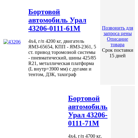
Бортовой
автомобиль Урал
43206-0111-61М
Позвонить для
запроса цены
Описание
4х4, г/п 4200 кг, двигатель
товара
ЯМЗ-65654, КПП - ЯМЗ-2361, 5
Срок поставки
ст. привод торомозной системы
15 дней
- пневматический, шины 425/85
R21, металлическая платформа
(L внутр=3900 мм) с дугами и
тентом, ДЗК, тахограф
Бортовой
автомобиль
Урал 43206-
0111-71М
4х4, г/п 4700 кг,