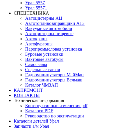
Урал 5557
Урал 55571
СПЕЦТЕХНИКА
Автоцистерны АЦ
Автотопливозаправщики АТЗ
Вакуумные автомобили
Автоцистерны пищевые
Автокраны
Автофургоны
Паропромысловая установка
Буровые установки
Вахтовые автобусы
Самосвалы
Седельные тягачи
Гидроманипуляторы МайМан
Гидроманипуляторы Велмаш
Каталог ЧМЗАП
КАПРЕМОНТ
КОНТАКТЫ
Техническая информация
Конструктивные изменения pdf
Каталоги PDF
Руководство по эксплуатации
Каталоги деталей Урал
Запчасти а/м Урал