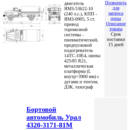
Позвонить
двигатель
для
ЯМЗ-53622-10
запроса
(240 л.с.), КПП -
цены
ЯМЗ-0905, 5 ст.
Описание
привод
товара
торомозной
Срок
системы -
поставки
пневматический,
15 дней
предпусковой
подогреватель
14ТС-10Е4, шины
425/85 R21,
металлическая
платформа (L
внутр=3900 мм) с
дугами и тентом,
ДЗК, тахограф
Бортовой
автомобиль Урал
4320-3171-81М